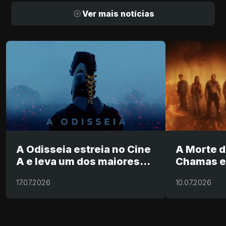
Ver mais notícias
A Odisseia estreia no Cine
A Morte 
A e leva um dos maiores
Chamas es
clássicos da literatura para
17.07.2026
10.07.2026
as telas