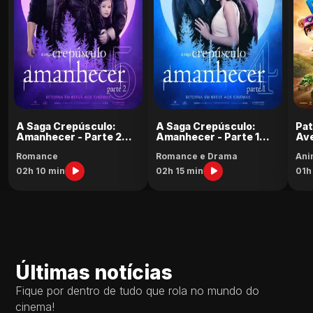
A Saga Crepúsculo:
A Saga Crepúsculo:
Pat
Amanhecer - Parte 2
Amanhecer - Parte 1
Ave
(Relançamento)
(Relançamento)
Romance
Romance e Drama
Ani
02h 10 min
02h 15 min
01h
Últimas notícias
Fique por dentro de tudo que rola no mundo do
cinema!